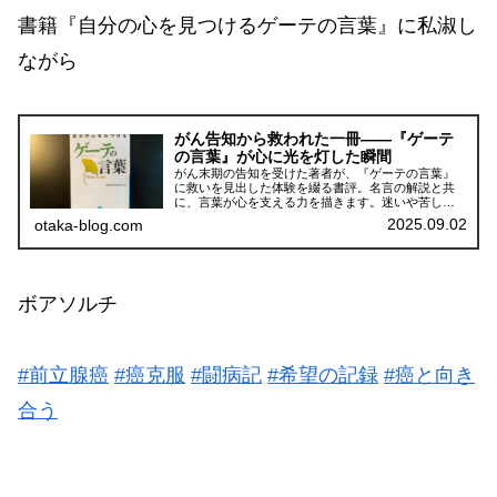
書籍『自分の心を見つけるゲーテの言葉』に私淑し
ながら
がん告知から救われた一冊――『ゲーテ
の言葉』が心に光を灯した瞬間
がん末期の告知を受けた著者が、『ゲーテの言葉』
に救いを見出した体験を綴る書評。名言の解説と共
に、言葉が心を支える力を描きます。迷いや苦しみ
を抱える方に読んでほしい心の灯火の記録。
2025.09.02
otaka-blog.com
ボアソルチ
#前立腺癌
#癌克服
#闘病記
#希望の記録
#癌と向き
合う