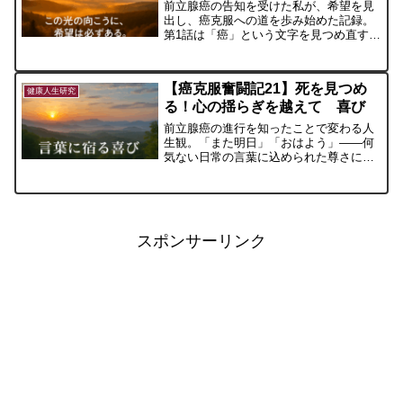
前立腺癌の告知を受けた私が、希望を見
出し、癌克服への道を歩み始めた記録。
第1話は「癌」という文字を見つめ直すと
ころから始まります。
【癌克服奮闘記21】死を見つめ
健康人生研究
る！心の揺らぎを越えて 喜び
前立腺癌の進行を知ったことで変わる人
生観。「また明日」「おはよう」——何
気ない日常の言葉に込められた尊さに気
づき、景色さえも違って見えてくる。三
木清の言葉に導かれながら、生きる意味
を静かに見つめ直す一篇。
スポンサーリンク