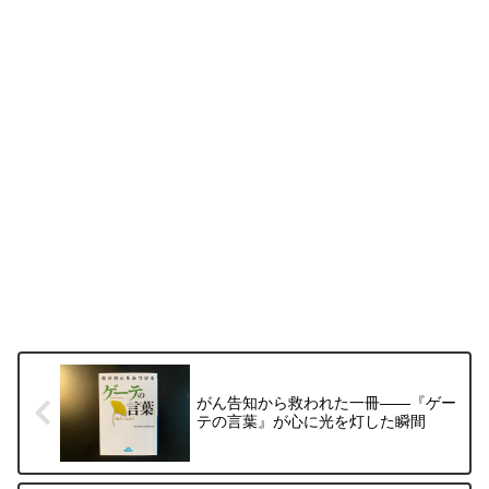
がん告知から救われた一冊――『ゲー
テの言葉』が心に光を灯した瞬間