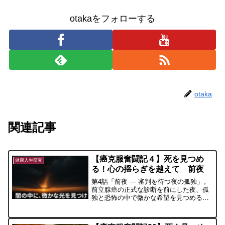
otakaをフォローする
otaka
関連記事
【癌克服奮闘記４】死を見つめ
健康人生研究
る！心の揺らぎを越えて 前夜
第4話「前夜 ― 審判を待つ夜の孤独」。
前立腺癌の正式な診断を前にした夜、孤
独と恐怖の中で微かな希望を見つめる心
の記録。誰かの支えになることを願い綴
った一篇です。