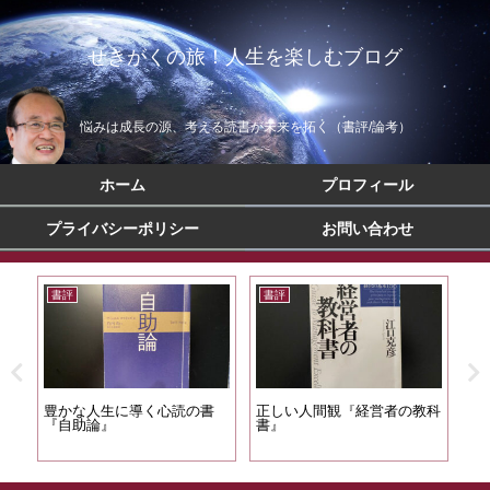
せきがくの旅！人生を楽しむブログ
悩みは成長の源、考える読書が未来を拓く（書評/論考）
ホーム
プロフィール
プライバシーポリシー
お問い合わせ
書評
書評
書
常識
豊かな人生に導く心読の書
正しい人間観『経営者の教科
人
『自助論』
書』
る
プ