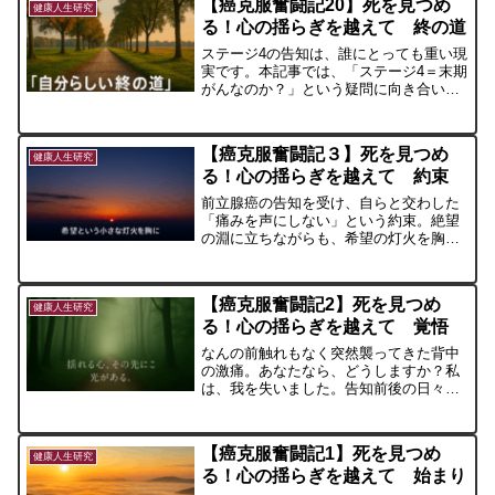
【癌克服奮闘記20】死を見つめ
健康人生研究
る！心の揺らぎを越えて 終の道
ステージ4の告知は、誰にとっても重い現
実です。本記事では、「ステージ4＝末期
がんなのか？」という疑問に向き合いな
がら、前立腺がんの治療の選択肢と今後
の進み方について、自分なりの考えを深
めていきます。不安と共に歩む道の先
【癌克服奮闘記３】死を見つめ
に、自分らしい「終の道」を見つけるた
健康人生研究
る！心の揺らぎを越えて 約束
めの一歩を記録した一話です。
前立腺癌の告知を受け、自らと交わした
「痛みを声にしない」という約束。絶望
の淵に立ちながらも、希望の灯火を胸に
歩み続ける決意を綴った闘病記の一話で
す。
【癌克服奮闘記2】死を見つめ
健康人生研究
る！心の揺らぎを越えて 覚悟
なんの前触れもなく突然襲ってきた背中
の激痛。あなたなら、どうしますか？私
は、我を失いました。告知前後の日々、
感情は大きく揺れ動きました。
【癌克服奮闘記1】死を見つめ
健康人生研究
る！心の揺らぎを越えて 始まり