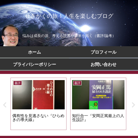
せきがくの旅！人生を楽しむブログ
悩みは成長の源、考える読書が未来を拓く（書評/論考）
ホーム
プロフィール
プライバシーポリシー
お問い合わせ
書評
書評
書
めて
偶有性を見逃さない『ひらめ
知行合一『安岡正篤最上の人
命
きの導火線』
生設計』
ち