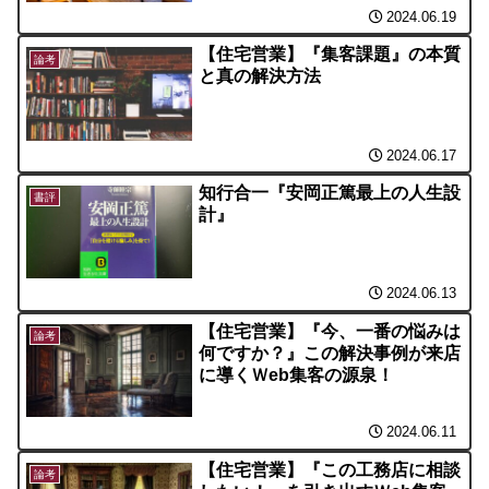
2024.06.19
【住宅営業】『集客課題』の本質
論考
と真の解決方法
2024.06.17
知行合一『安岡正篤最上の人生設
書評
計』
2024.06.13
【住宅営業】『今、一番の悩みは
論考
何ですか？』この解決事例が来店
に導くＷeb集客の源泉！
2024.06.11
【住宅営業】『この工務店に相談
論考