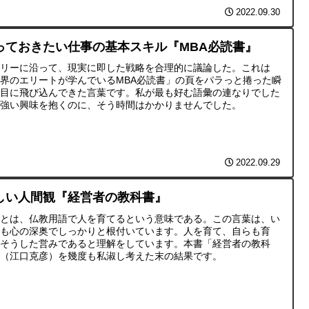
2022.09.30
っておきたい仕事の基本スキル『MBA必読書』
オリーに沿って、現実に即した戦略を合理的に議論した。これは
界のエリートが学んでいるMBA必読書」の頁をパラっと捲った瞬
に目に飛び込んできた言葉です。私が最も好む語彙の連なりでした
で強い興味を抱くのに、そう時間はかかりませんでした。
2022.09.29
しい人間観『経営者の教科書』
営とは、仏教用語で人を育てるという意味である。この言葉は、い
でも心の深奥でしっかりと根付いています。人を育て、自らも育
、そうした営みであると理解をしています。本書「経営者の教科
」（江口克彦）を幾度も私淑し考えた末の結果です。