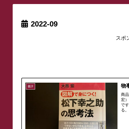
2022-09
スポ
物
書評
商
宏
で
る