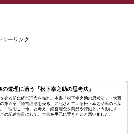
ンサーリンク
事の道理に適う『松下幸之助の思考法』
品を売る前に経営理念を売れ。本書「松下幸之助の思考法」（大西
）の第５章「経営理念を売る」に記されている松下幸之助氏の言葉
す。「理念こそ命」と考え、経営理念を商品や行動という形にす
。この記述を目にして、本書を手元に置きたいと思いました。