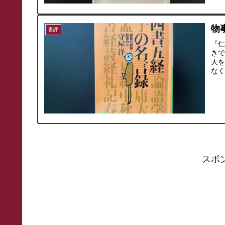
物
書評
『
き
人
な
スポ