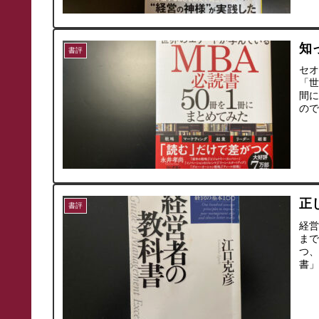
知
書評
セ
「世
間
の
正
書評
経
ま
つ
書