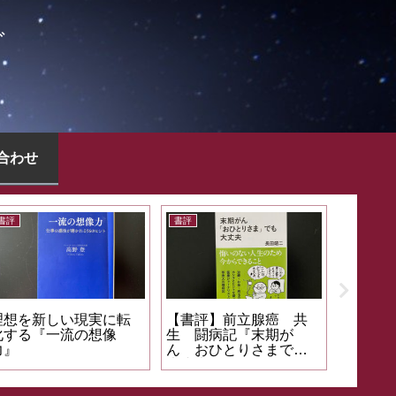
グ
合わせ
書評
書評
実に転
【書評】前立腺癌 共
自分らしい生き方の指
想像
生 闘病記『末期が
針『教養としての哲
ん おひとりさまでも
学』
大丈夫』