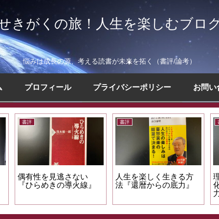
せきがくの旅！人生を楽しむブロ
悩みは成長の源、考える読書が未来を拓く（書評/論考）
ム
プロフィール
プライバシーポリシー
お問い
書評
書評
見逃さない
人生を楽しく生きる方
理想を新しい現
きの導火線』
法『還暦からの底力』
化する『一流の
力』