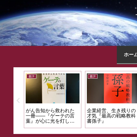
ホー
書評
書評
ん告知から救われた
企業経営、生き残りの
偶有性を
冊――『ゲーテの言
才気『最高の戦略教科
『ひらめ
』が心に光を灯した
書孫子』
間