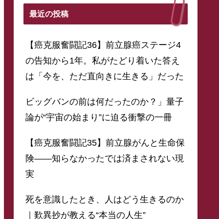
最近の投稿
【癌克服奮闘記36】前立腺癌ステージ4
の告知から1年。私がたどり着いた答え
は「今を、ただ直向きに生きる」だった
ビッグバンの前は何だったのか？」量子
論が“宇宙の始まり”に迫る衝撃の一冊
【癌克服奮闘記35】前立腺がんと生命保
険——知らなかったでは済まされない現
実
死を意識したとき、人はどう生きるのか
｜歎異抄が教える“本当の人生”