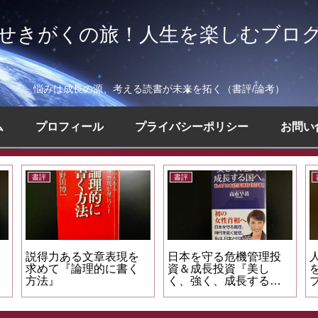
せきがくの旅！人生を楽しむブロ
悩みは成長の源、考える読書が未来を拓く（書評/論考）
ム
プロフィール
プライバシーポリシー
お問い
書評
書評
書評
人を惹きつける話し方
伝えたいこと『ゼロ
創造に
を学べる『スティー
なにもない自分に小さ
手法を
ブ・ジョブズのプレゼ
なイチを足していく』
かにし
ン術』
か』