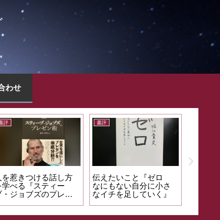
グ
合わせ
書評
書評
関する問題解決
正しい人間観『経営者
ビジネスを加
学べる著書『い
の教科書』
戦略『マネー
て問題をとく
ション』