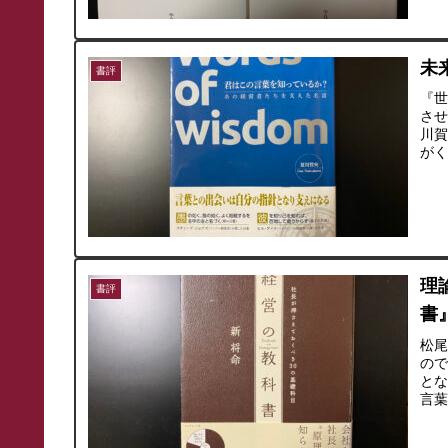
未
書評
『
させ
川
が
す
理
書評
書
松
の
と
言