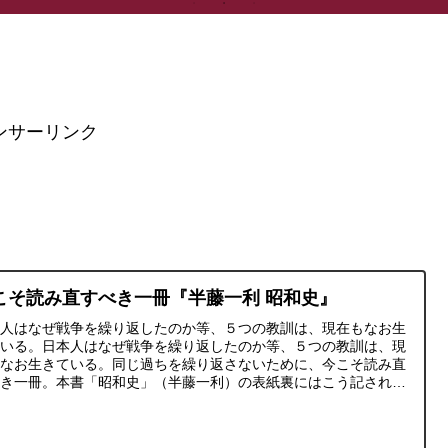
ンサーリンク
こそ読み直すべき一冊『半藤一利 昭和史』
本人はなぜ戦争を繰り返したのか等、５つの教訓は、現在もなお生
ている。日本人はなぜ戦争を繰り返したのか等、５つの教訓は、現
もなお生きている。同じ過ちを繰り返さないために、今こそ読み直
べき一冊。本書「昭和史」（半藤一利）の表紙裏にはこう記されて
る。