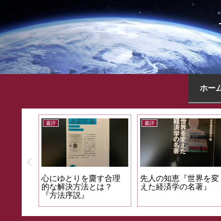
ホー
書評
書評
説得力ある文章表現を
日本を守る危機管理投
求めて『論理的に書く
資＆成長投資『美し
方法』
く、強く、成長する国
へ』