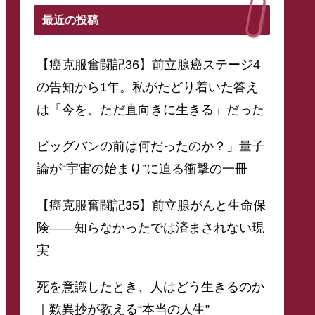
最近の投稿
【癌克服奮闘記36】前立腺癌ステージ4
の告知から1年。私がたどり着いた答え
は「今を、ただ直向きに生きる」だった
ビッグバンの前は何だったのか？」量子
論が“宇宙の始まり”に迫る衝撃の一冊
【癌克服奮闘記35】前立腺がんと生命保
険——知らなかったでは済まされない現
実
死を意識したとき、人はどう生きるのか
｜歎異抄が教える“本当の人生”