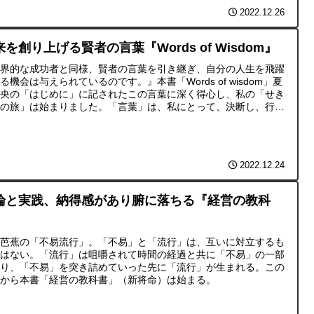
2022.12.26
来を創り上げる賢者の言葉『Words of Wisdom』
世界的な成功者と同様、賢者の言葉を引き継ぎ、自分の人生を飛躍
る機会は与えられているのです。』本書「Words of wisdom」夏
賀央の「はじめに」に記されたこの言葉に深く得心し、私の「せき
くの旅」は始まりました。「言葉」は、私にとって、決断し、行動
る際の「心の物差し」です。
2022.12.24
論と実践、納得感があり腑に落ちる『経営の教科
』
尾芭蕉の「不易流行」。「不易」と「流行」は、互いに対立するも
ではない。「流行」は咀嚼されて時間の経過と共に「不易」の一部
なり、「不易」を突き詰めていった先に「流行」が生まれる。この
葉から本書「経営の教科書」（新将命）は始まる。