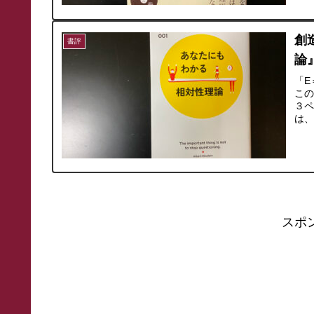
創
書評
論
「E
こ
３
は
スポ