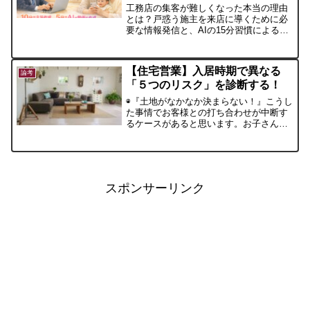
工務店の集客が難しくなった本当の理由
とは？戸惑う施主を来店に導くために必
要な情報発信と、AIの15分習慣による新
しい集客方法を解説します。
【住宅営業】入居時期で異なる
論考
「５つのリスク」を診断する！
◉『土地がなかなか決まらない！』こうし
た事情でお客様との打ち合わせが中断す
るケースがあると思います。お子さんの
学校のこと、商業施設や病院、その他の
事情が影響していると思います。そうし
た時に考えておくべきことが、「入居時
期」を「先延ばし」にすることの影響で
す。
スポンサーリンク