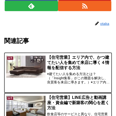
otaka
関連記事
【住宅営業】エリア内で、かつ建
論考
てたい人を集めて来店に導く４情
報を配信する方法
◉建てたい人を集める方法とは？
（「Insight集客」がこの難題を解決し、
良質客を来店に導きます。）◉エリア内
で、かつ建てたい人を集めて来店に導く
４情報を配信する方法。これは、
『Insight集客』の中で、２番目にお伝え
【住宅営業】LINE広告と動画講
したい特徴です。
論考
座・資金編で新築客の関心を惹く
方法
飲食店等のサービスと異なり、住宅営業