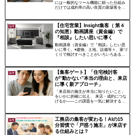
には一般的なツール機能に頼った仕組み
だけでは成約率の高い良質の新築客を集
めることはできません。専門知識と実際
に接客する方々の人間性を伝える必要が
あります。一言で言えば、専門性と人間
【住宅営業】Insight集客（ 第４
性です。
論考
の知恵）動画講座（資金編）で
『相談』したい思いに導く
動画講座（資金編）で『相談』したい思
いに導く。◉建物、土地、設備等々、家づ
くりで検討すべきことがいろいろある中
で、「住宅資金や税金の話」は、とても
重要なテーマの１つです。住宅ローンの
金利の種類とリスク、住宅ローン減税、
【集客ゲート】「住宅検討客
贈与等の税制面、等々、
論考
が“動かない”本当の理由と、来店
に導く新アプローチ」
「来店前の施主が本当に知りたいこと」
をいかに的確に伝え、 来店・成約につな
げるか――この課題を一気に解決するメ
ソッドが、私の考案した 「集客ゲート」
です。
工務店の集客が変わる！AIの15
論考
分習慣で「戸惑う施主」が来店す
る仕組みとは？