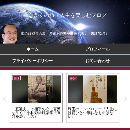
せきがくの旅！人生を楽しむブログ
悩みは成長の源、考える読書が未来を拓く（書評/論考）
ホーム
プロフィール
プライバシーポリシー
お問い合わせ
書評
書評
書
翳礼
「直観力」で相手の心に言葉
珠玉のアンソロジー『人生に
企
を注ぐ！小林秀雄対話集『直
は何ひとつ無駄なものはな
『
観を磨くもの』
い』