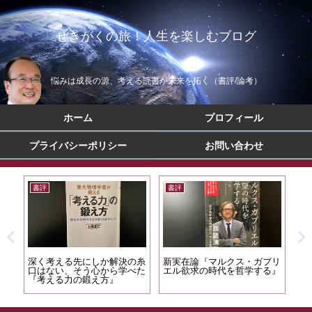
せきがくの旅！人生を楽しむブログ
悩みは成長の源、考える読書が未来を拓く（書評/論考）
ホーム
プロフィール
プライバシーポリシー
お問い合わせ
書評
書評
書
田坂
深く考える先にしか解決の糸
新実在論『マルクス・ガブリ
人
口はない、そう心から学べた
エル欲求の時代を哲学する』
暦
『考える力の鍛え方』