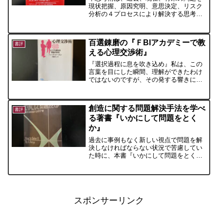
現状把握、原因究明、意思決定、リスク
分析の４プロセスにより解決する思考技
術。限られた時間と情報の中で意思決定
の効率を高めることができ、「心の保
険」となる。４つのプロセスは繰り返し
百選錬磨の『ＦBIアカデミーで教
実践することで身に付きます。
書評
える心理交渉術』
『選択過程に息を吹き込め』私は、この
言葉を目にした瞬間、理解ができたわけ
ではないのですが、その発する響きに惹
かれました。そして、その意味を追うこ
とになったのです。今回も本書から１
つ、生き方に厚みを与えてくれる言葉に
創造に関する問題解決手法を学べ
出会うことができました。
書評
る著書『いかにして問題をとく
か』
過去に事例もなく新しい視点で問題を解
決しなければならない状況で苦慮してい
た時に、本書『いかにして問題をとく
か』は新たな心の創造に道筋をつけ解決
の糸口を与えてくれました。創造の仕事
に携わっている方々に参考になる思考の
本質がわかる本です。
スポンサーリンク