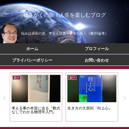
せきがくの旅！人生を楽しむブログ
悩みは成長の源、考える読書が未来を拓く（書評/論考）
ホーム
プロフィール
プライバシーポリシー
お問い合わせ
書評
書評
書
マ
考える事の本質に迫る『数式
生き方の大原則『向上心』
幸
なしでわかる物理学入門』
訓