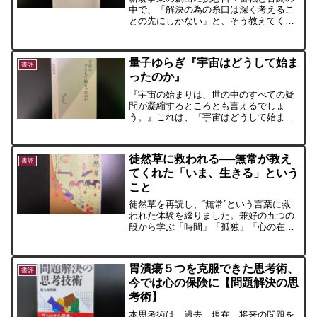
中で、「解決の為の糸口は深く考えるこ
との先にしかない」と、そう教えてくれ
たのが本書『考える力の鍛え方』（上田
正仁）。わかっていないことの中で、わ
かりたいことを分けて考えてみると問題
量子ゆらぎ『宇宙はどうして始ま
解決の糸口が見えてくる。
書評
ったのか』
『宇宙の始まりは、世の中のすべての疑
問が凝縮するところとも言えるでしょ
う。』これは、『宇宙はどうして始まっ
たか』（松原隆彦）の「まえがき」に記
されている言葉です。「ビッグバン」と
いう言葉を知ったのは、いつの頃だった
徒然草に救われる──無常が教え
ろうか。その後、それが起きる前が気に
書評
てくれた「いま、生きる」という
なり、「インフレーション理論」を知る
ことに。
こと
徒然草を再読し、“無常”という言葉に救
われた体験を綴りました。兼好の五つの
段から学ぶ「時間」「孤独」「心の在り
方」。前立腺癌ステージ4の今だからこそ
感じる、「一瞬を大切に生きる」という
深いメッセージをお届けします。
胃潰瘍５つを克服できた思考術、
書評
今では心の保険に【問題解決の思
考術】
本思考術は、過去、現在、将来の問題を