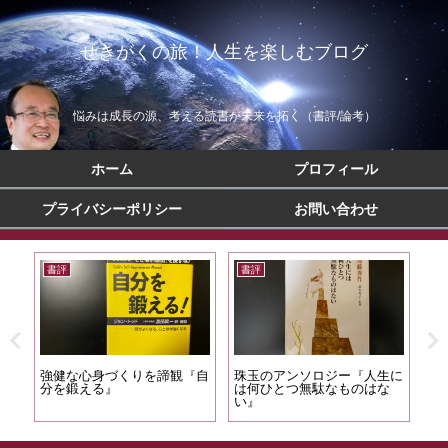
せきがくの旅！人生を楽しむブログ
悩みは成長の源、考える読書が未来を拓く（書評/論考）
ホーム
プロフィール
プライバシーポリシー
お問い合わせ
書評
書評
書
間の
強健な心身づくりを諦観『自
珠玉のアンソロジー『人生に
意
分を鍛える』
は何ひとつ無駄なものはな
『R
い』