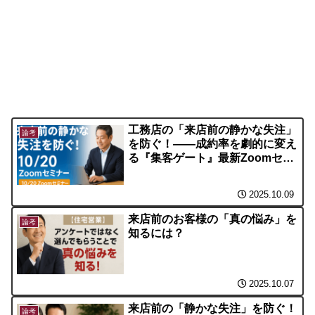
工務店の「来店前の静かな失注」
論考
を防ぐ！――成約率を劇的に変え
る『集客ゲート』最新Zoomセミ
ナー（10/20開催）
2025.10.09
来店前のお客様の「真の悩み」を
論考
知るには？
2025.10.07
来店前の「静かな失注」を防ぐ！
論考