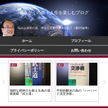
せきがくの旅！人生を楽しむブログ
悩みは成長の源、考える読書が未来を拓く（書評/論考）
ホーム
プロフィール
プライバシーポリシー
お問い合わせ
書評
書評
書
法を
強靭な精神力を鍛える為の道
平和的解決の為の『ハーバー
文
問題
徳規範『武士道』
ド流交渉術』
端