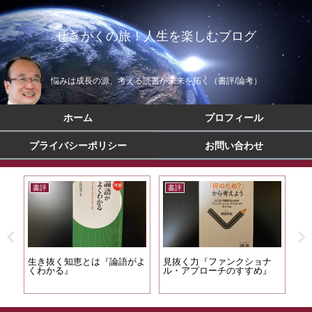
せきがくの旅！人生を楽しむブログ
悩みは成長の源、考える読書が未来を拓く（書評/論考）
ホーム
プロフィール
プライバシーポリシー
お問い合わせ
書評
書評
書
間の
生き抜く知恵とは『論語がよ
見抜く力『ファンクショナ
行
くわかる』
ル・アプローチのすすめ』
方