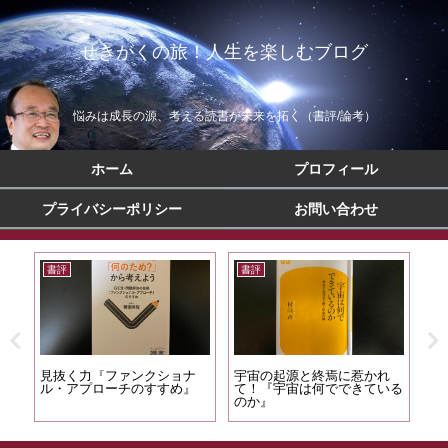
せきがくの旅！人生を楽しむブログ
悩みは成長の源、考える読書が未来を拓く（書評/論考）
ホーム
プロフィール
プライバシーポリシー
お問い合わせ
書評
書評
書
って
見抜く力『ファンクショナ
宇宙の起源と終焉に惹かれ
文
心
ル・アプローチのすすめ』
て！『宇宙は何でできている
端
のか』