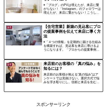
◉「ブログ」のPVは増えたが、来店に繋
がらない！「Instagram」のフォロワーは
増えたが、来店に繋がらない！こうした
悩みをお持ちの工務店経営者の方々は、
ぜひ、以下を読み進めてみてください。
『心が動く！Web集客』の仕組みが、上
【住宅営業】新築の見込客にプロ
記の問題を解決します。
論考
の提案事例を伝えて来店に導く方
法
◉「４つの情報」を定期的に届ける仕組み
を構築すれば、見込客を来店に導けるよ
うになります。「プロからの提案事例」
は重要です。マイホームを検討中の方々
は、疑問、悩み、拘り、希望をお持ちで
す。そこで、「提案事例」をLINEのクロ
来店前のお客様の「真の悩み」を
ーズされた環境で配信をしていきます
論考
知るには？
来店前のお客様が抱える“真の悩み”はア
ンケートでは見抜けない。選択方式で悩
みを浮き彫りにし、信頼と来店を生む
「集客ゲート」の考え方を解説。工務店
の集客課題を根本から変える新アプロー
チ。
スポンサーリンク