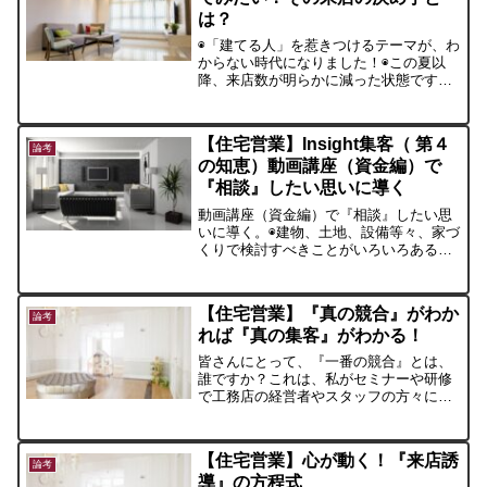
は？
◉「建てる人」を惹きつけるテーマが、わ
からない時代になりました！◉この夏以
降、来店数が明らかに減った状態です。
これは、個別説明会に参加された工務店
経営者のお話です。
【住宅営業】Insight集客（ 第４
論考
の知恵）動画講座（資金編）で
『相談』したい思いに導く
動画講座（資金編）で『相談』したい思
いに導く。◉建物、土地、設備等々、家づ
くりで検討すべきことがいろいろある中
で、「住宅資金や税金の話」は、とても
重要なテーマの１つです。住宅ローンの
金利の種類とリスク、住宅ローン減税、
【住宅営業】『真の競合』がわか
贈与等の税制面、等々、
論考
れば『真の集客』がわかる！
皆さんにとって、『一番の競合』とは、
誰ですか？これは、私がセミナーや研修
で工務店の経営者やスタッフの方々にお
聞きする質問です。いかがでしょうか？
皆さんにとっての『一番の競合』は、誰
ですか？
【住宅営業】心が動く！『来店誘
論考
導』の方程式