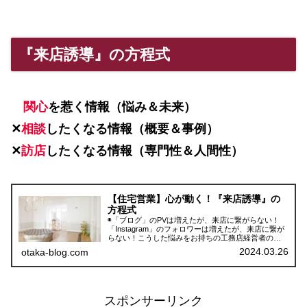
『来店誘導』の方程式
関心
を惹く
情報（
悩み＆未来
）
✕
相談
したくなる情報（概要＆事例）
✕
訪店
したくなる情報（専門性＆人間性）
【住宅営業】心が動く！『来店誘導』の
方程式
◉「ブログ」のPVは増えたが、来店に繋がらない！
「Instagram」のフォロワーは増えたが、来店に繋が
らない！こうした悩みをお持ちの工務店経営者の
方々は、ぜひ、以下を読み進めてみてください。
2024.03.26
otaka-blog.com
『心が動く！Web集客』の仕組みが、上記の問題を
解決します。
スポンサーリンク