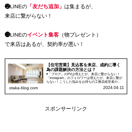
❷
LINEの
「友だち追加
」
は集まるが、
来店に繋がらない！
❸
LINEの
イベント集客
（物プレゼント）
で来店はあるが、契約率が悪い！
【住宅営業】見込客を来店、成約に導く
為の課題解決の方法とは？
◉「ブログ」のPVは増えたが、来店に繋がらない！
「Instagram」のフォロワーは増えたが、来店に繋が
らない！こうした悩みをお持ちの工務店経営者の
方々は、ぜひ、以下を読み進めてみてください。
2024.04.11
otaka-blog.com
『心が動く！Web集客』の仕組みが、上記の問題を
解決します。
スポンサーリンク