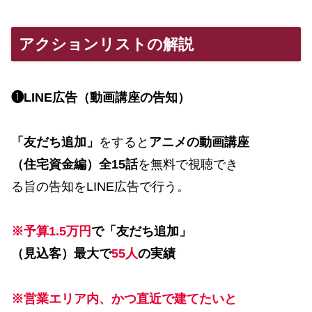
アクションリストの解説
❶LINE広告（動画講座の告知）
「友だち追加」
をすると
アニメの動画講座
（住宅資金編）全15話
を無料で視聴でき
る旨の告知をLINE広告で行う。
※予算1.5万円
で「友だち追加」
（見込客）最大で
55人
の実績
※営業エリア内、かつ直近で建てたいと