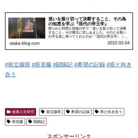
迷いを振り切って決断すること、その為
の知恵を学ぶ『現代の帝王学』
限られた時間と情報の中で「迷いを振り切って決断
すること」その重圧に苦しみました。そのとき救い
の手を差し伸べてくれたのが 『現代の帝王学』（伊
藤肇）でした。事業を創出し正しく運営していく為
2022.02.04
otaka-blog.com
には、人の力を集結する必要があることを実感しま
した。
#前立腺癌
#癌克服
#闘病記
#希望の記録
#癌と向き
合う
健康人生研究
前立腺癌
希望の記録
癌と向き合う
癌克服
闘病記
スポンサーリンク