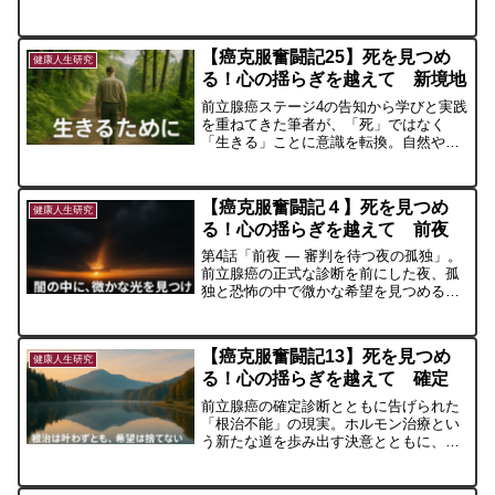
択と共に記録。抗がん剤治療を見据えつ
つ、残された時間をどう生きるか――患
者自身の価値観と治療選択の重要性を語
【癌克服奮闘記25】死を見つめ
ります。
健康人生研究
る！心の揺らぎを越えて 新境地
前立腺癌ステージ4の告知から学びと実践
を重ねてきた筆者が、「死」ではなく
「生きる」ことに意識を転換。自然や日
常の小さな喜びを味わいながら前向きに
歩む心境を綴ります。
【癌克服奮闘記４】死を見つめ
健康人生研究
る！心の揺らぎを越えて 前夜
第4話「前夜 ― 審判を待つ夜の孤独」。
前立腺癌の正式な診断を前にした夜、孤
独と恐怖の中で微かな希望を見つめる心
の記録。誰かの支えになることを願い綴
った一篇です。
【癌克服奮闘記13】死を見つめ
健康人生研究
る！心の揺らぎを越えて 確定
前立腺癌の確定診断とともに告げられた
「根治不能」の現実。ホルモン治療とい
う新たな道を歩み出す決意とともに、今
後の生き方を見つめ直す。静かに、しか
し確かに前へ進む意思を綴る一編。