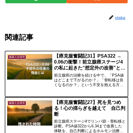
otaka
関連記事
【癌克服奮闘記31】PSA322 →
健康人生研究
0.06の衝撃！前立腺癌ステージ4
の私に起きた“想定外の改善”とそ
の理由
前立腺癌の治療を続ける中で、「PSA値
はどこまで下がるのか？」「骨転移は良
くなるのか？」という不安を抱える方は
多いと思います。私自身も、告知当初は
PSA322・骨転移ありという状況でし
た。この記事では、ホルモン治療と生活
【癌克服奮闘記27】死を見つめ
改善によってPSA322→0.06まで下がっ
健康人生研究
る！心の揺らぎを越えて 自己判
た実際の経過と、AIに確認した医学的な
意味をまとめました。同じ病と向き合う
断
方の小さな希望になれば幸いです。
前立腺癌ステージ4でリンパ節・骨転移と
診断。PSA値322から6.34まで改善した
体験を、自己判断によるホルモン治療選