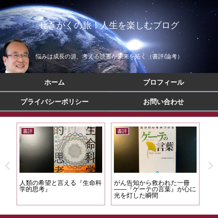
せきがくの旅！人生を楽しむブログ
悩みは成長の源、考える読書が未来を拓く（書評/論考）
ホーム
プロフィール
プライバシーポリシー
お問い合わせ
書評
書評
書
冊
心の在り方を考える『人間の
バックキャスティング思考の
合
心に
本性』
経営論『プロフェッショナル
交
マネージャー』